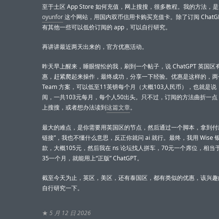
至于土区 App Store 如何充值，网上搜搜，很多教程。我的方法，
oyunfor
这个网站，用国内双币信用卡购买充值卡。除了订阅 ChatG
有其他一些可以低价订阅的 app，可以自行研究。
再讲讲最近两天出来的，官方优惠活动。
昨天早上醒来，睡眼惺忪的我，刷到一个帖子，说 ChatGPT 英国区
惠，赶紧爬起来操作，最终成功，分享一下经验。优惠是这样的，两
Team 方案，可以低至11英镑每个月（大概103人民币），也就是
阅，一共103元每月，每个人50出头。只不过，订阅的方法曲折一
上搜搜，或者想办法读到
这篇文章
。
最大的难点，是你需要用英国区的节点，然后通过一个脚本，拿到付
链接”，我也不懂什么意思，反正你就问 ai 就行。最终，我用 Wise
款，大概105元，然后我在 ns 论坛找人拼车，70元一个席位，相当
35一个月，就能用上“正版” ChatGPT。
截至今天为止，英区，美区，还有泰国区，都有类似的优惠，该兴趣
自行研究一下。
★
5 月 12 日 2026