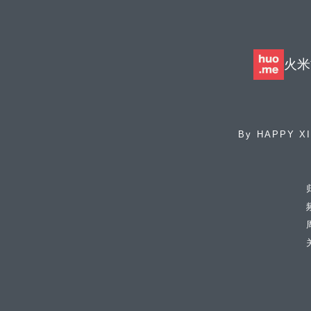
火米
By
HAPPY X