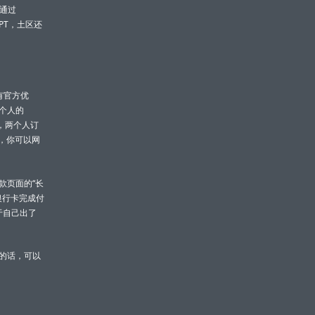
是通过
PT，土区还
有官方优
个人的
说，两个人订
点，你可以网
款页面的“长
 银行卡完成付
于自己出了
的话，可以