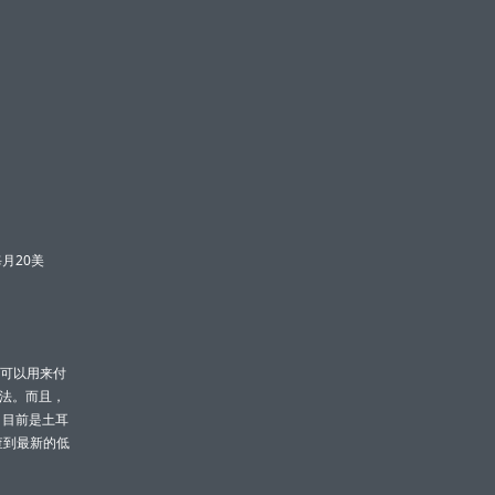
月20美
有可以用来付
办法。而且，
，目前是土耳
查到最新的低