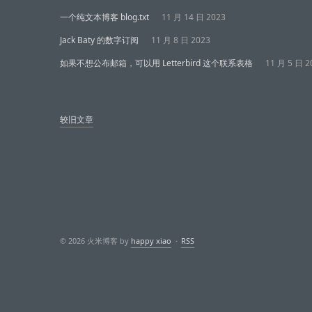
一个纯文本博客 blog.txt
11 月 14 日 2023
Jack Baty 的数字订阅
11 月 8 日 2023
如果不想公布邮箱，可以用 Letterbird 这个联系表格
11 月 5 日 2
文
较旧文章
章
导
航
© 2026 火米博客 by
happy xiao
·
RSS