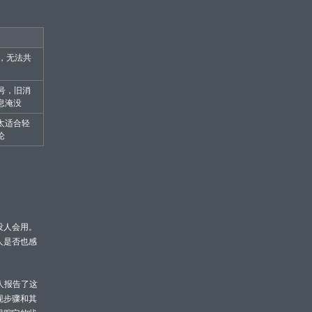
 的，无法共
 账号，旧消
息淹没
太适合轻
论
没人会用。
人是否也感
人报告了这
现步骤和其