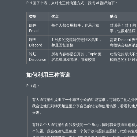
Piri 画了个表，来对比三种沟通方式，我找 ai 翻译如下：
类型
优点
缺点
邮件
每个人都会用邮件，容易开始
对话是 1 对 1
Email
享，也很难追踪
聊天
1 对多的交流能促进社区氛围，
需要 Discord
Discord
并且回复更快
息很快会被新消
论坛
所有内容都是公开的，Topic 更
功能化的形式不
Discourse
容易组织和管理，节奏较慢
松随意的社区讨
如何利用三种管道
Piri 说：
有人通过邮件提出了一个非常小众的功能需求，可能除了他之外
我会让他们到聊天频道里分享自己的想法和使用场景，看看其他
兴趣。
有好几个人通过邮件向我反馈同一个 Bug，同时聊天频道里也有
个问题。我会在论坛里创建一个关于该问题的主题帖，把所有复