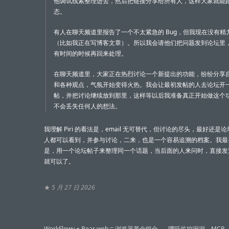
他调试线索整理进去，然后把链接分享给所有人，这样大家就能
态。
有人在聊天频道里报告了一个不太紧急的 Bug，但我现在没有精
（比如我正在写博客文章）。所以我会请他们把问题发到论坛里
有时间的时候再回来处理。
在聊天频道里，大家正在热烈讨论一个新提出的功能，纷纷分享
和各种观点，气氛开始变得火热。我会让最初发帖的人去论坛开
帖，并把讨论继续放到那里，这样等以后我准备真正开始做这个
不会丢失任何人的想法。
我理解 Piri 的看法是，email 无可替代，但讨论的尽头，最好还是
人都可以看到，并参与讨论，二来，也是一个容易追溯的档案。我最
是，用一个论坛帖子来整理同一个话题，当后面的人来问时，直接发
就可以了。
★
5 月 27 日 2026
文
WorkFlowy + Bear web = 浏览器黄金组合
哪吒监控漏洞，MCP