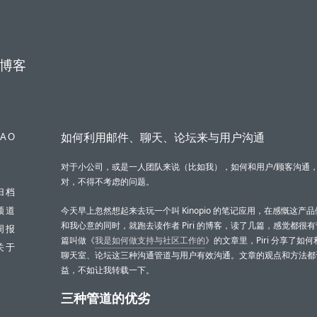
博客
如何利用邮件、聊天、论坛来与用户沟通
IAO
对于小公司，或是一人团队来说（比如我），如何和用户/顾客沟通
对，不得不考虑的问题。
归档
今天早上忽然想起来去玩一个叫 Kinopio 的笔记应用，在感慨这产
频道
和我心意的同时，就跑去读作者 Piri 的博客，读了几篇，感觉都很
周报
篇叫做《
我是如何做支持与社区工作的
》的文章里，Piri 分享了如
关于
聊天室、论坛这三种沟通管道与用户有效沟通。文章的观点和方法都
益，不如让我转载一下。
三种管道的优劣