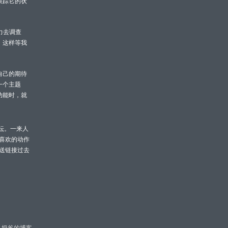
跟踪它的状
力去调查
，这样等我
自己的期待
一个主题
功能时，就
论坛。一来人
喜欢的动作
送链接过去
，奶爸的博客