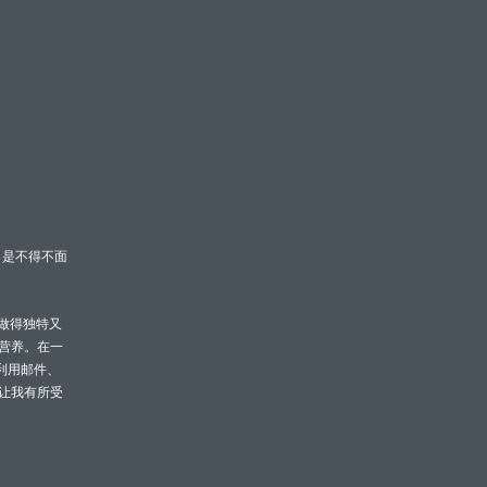
，是不得不面
品做得独特又
有营养。在一
何利用邮件、
让我有所受