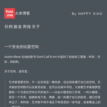
火米博客
By
HAPPY XIAO
归档
频道
周报
关于
一个安全的玩耍空间
Austin Kleon 在他的新书 Don’t Call It Art 中提到了创造的三要素：时间，空
间，和材料。
关于空间，他写道：
艺术家需要空间。不一定非得是一整间房，但总得有属于自己的空间。艺
术家的空间既可以在家里创造，也可以在家外寻找。大多数艺术家都梦想
拥有一个与居住空间分开的地方——比如大楼里的工作室、一间小棚屋，
甚至一个车库。能拥有地下室、阁楼，或一间属于自己的卧室，都已经算
幸运了。有时候，艺术家不得不满足于角落里的一张书桌，或者餐桌上的